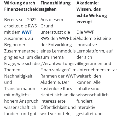
Wirkung durch
Finanzbildung
Akademie:
Finanzentscheidungen
stärken
Wissen, das
echte Wirkung
Bereits seit 2022
Aus diesem
erzeugt
arbeitet die RWS
Grund
mit dem
WWF
unterstützt die
Die WWF
zusammen. Zu
RWS den WWF bei
Akademie ist eine
Beginn der
der Entwicklung
innovative
Zusammenarbeit
eines Lernmoduls
Lernplattform, auf
ging es v.a. um die
zum Thema
der sich
Frage, wie sich die
„Verantwortungsvolle
Bürger:innen und
Themen
Finanzanlagen“ im
Unternehmensmitar
Nachhaltigkeit
Rahmen der WWF
weiterbilden
und
Akademie. Der
können. Alle
Transformation
kostenlose Kurs
Inhalte sind
mit möglichst
richtet sich an die
wissenschaftlich
hohem Anspruch
interessierte
fundiert,
wissenschaftlich
Öffentlichkeit und
interaktiv
fundiert und gut
wird vermitteln,
gestaltet und