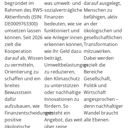
begründet im
was umwelt- und
darauf ausgelegt,
Rahmen des RWS-
sozialverträgliche
Menschen zu
Aktienfonds (ISIN:
Finanzen
befähigen, aktiv
DE0009763300)
bedeuten, wie sie
an der
umsetzen lassen
funktioniert und
ökologischen und
können. Seit 2026
wie Anleger:innen
gesellschaftlichen
zielt die
erkennen können,
Transformation
Kooperation
wie ihr Geld dazu
mitzuwirken.
darauf ab, Wissen
beiträgt,
Dabei werden
zu vermitteln,
Umweltbelastungen
gezielt die
Orientierung zu
zu reduzieren,
Bereiche
schaffen und ein
den Klimaschutz
Gesellschaft,
breites
zu unterstützen
Politik und
Bewusstsein
oder nachhaltige
Wirtschaft
dafür
Innovationen zu
angesprochen –
aufzubauen, wie
fördern. So
denn nachhaltiger
Finanzentscheidungen
entsteht ein
Wandel braucht
positive
Angebot, das weit
alle Ebenen.
ökologische
über reine