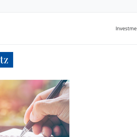
Investme
tz